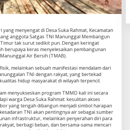
ri yang menyengat di Desa Suka Rahmat, Kecamatan
 juang anggota Satgas TNI Manunggal Membangun
imur tak surut sedikit pun. Dengan keringat
ngah berupaya keras menyelesaikan pembangunan
Manunggal Air Bersih (TMAB).
 fisik, melainkan sebuah manifestasi mendalam dari
anunggalan TNI dengan rakyat, yang bertekad
litas hidup masyarakat di wilayah terpencil.
lam menyukseskan program TMMD kali ini secara
dapi warga Desa Suka Rahmat: kesulitan akses
 bor yang tengah dibangun menjadi simbol harapan
ri kesadaran TNI akan pentingnya air sebagai sumber
nan infrastruktur, melainkan penyerahan diri para
an rakyat, berbagi beban, dan bersama-sama mencari