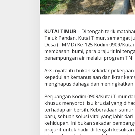
KUTAI TIMUR –
Di tengah terik mataha
Teluk Pandan, Kutai Timur, semangat
Desa (TMMD) Ke-125 Kodim 0909/Kutai T
membasahi bumi, para prajurit ini te
penampungan air melalui program TNI 
Aksi nyata itu bukan sekadar pekerjaan
kepedulian kemanusiaan dan ikrar kem
menghapus dahaga dan meningkatkan kua
Perjuangan Kodim 0909/Kutai Timur da
khusus menyoroti isu krusial yang diha
terhadap air bersih. Keberadaan sumur
baru, sebuah solusi vital yang lahir da
kehidupan. Ini bukan sekadar pembangu
prajurit untuk hadir di tengah kesulit