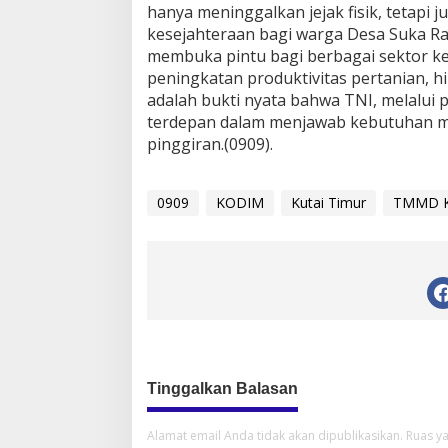
hanya meninggalkan jejak fisik, tetap
kesejahteraan bagi warga Desa Suka Ra
membuka pintu bagi berbagai sektor keh
peningkatan produktivitas pertanian, hi
adalah bukti nyata bahwa TNI, melalui
terdepan dalam menjawab kebutuhan m
pinggiran.(0909).
0909
KODIM
Kutai Timur
TMMD K
Tinggalkan Balasan
Alamat email Anda tidak akan dipublikasikan.
Ruas ya