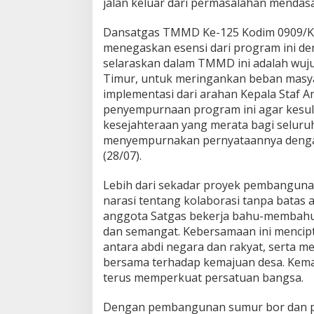
jalan keluar dari permasalahan menda
Dansatgas TMMD Ke-125 Kodim 0909/Kuta
menegaskan esensi dari program ini 
selaraskan dalam TMMD ini adalah wuju
Timur, untuk meringankan beban masyar
implementasi dari arahan Kepala Staf
penyempurnaan program ini agar kesulit
kesejahteraan yang merata bagi seluruh
menyempurnakan pernyataannya dengan
(28/07).
Lebih dari sekadar proyek pembangun
narasi tentang kolaborasi tanpa batas 
anggota Satgas bekerja bahu-membahu 
dan semangat. Kebersamaan ini menciptak
antara abdi negara dan rakyat, serta 
bersama terhadap kemajuan desa. Kema
terus memperkuat persatuan bangsa.
Dengan pembangunan sumur bor dan pen