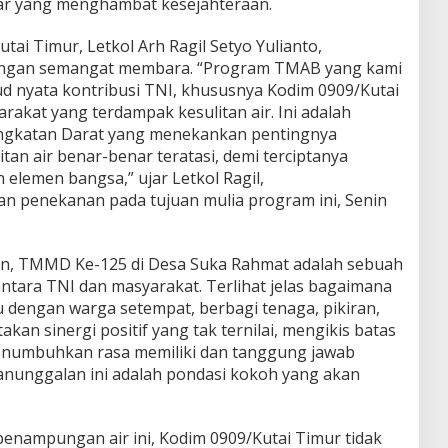
sar yang menghambat kesejahteraan.
i Timur, Letkol Arh Ragil Setyo Yulianto,
dengan semangat membara. “Program TMAB yang kami
d nyata kontribusi TNI, khususnya Kodim 0909/Kutai
akat yang terdampak kesulitan air. Ini adalah
 Angkatan Darat yang menekankan pentingnya
an air benar-benar teratasi, demi terciptanya
 elemen bangsa,” ujar Letkol Ragil,
 penekanan pada tujuan mulia program ini, Senin
an, TMMD Ke-125 di Desa Suka Rahmat adalah sebuah
antara TNI dan masyarakat. Terlihat jelas bagaimana
dengan warga setempat, berbagi tenaga, pikiran,
an sinergi positif yang tak ternilai, mengikis batas
menumbuhkan rasa memiliki dan tanggung jawab
nunggalan ini adalah pondasi kokoh yang akan
ampungan air ini, Kodim 0909/Kutai Timur tidak