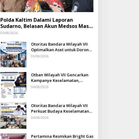
Polda Kaltim Dalami Laporan
Sudarno, Belasan Akun Medsos Masih
Tahap Penyelidikan
05/08/2026
Otoritas Bandara Wilayah VII
Optimalkan Aset untuk Dorong
Ekonomi Warga Sepinggan
05/08/2026
Otban Wilayah VII Gencarkan
Kampanye Keselamatan,
Ferdinan Nurdin: Budaya
04/08/2026
Safety Harus Jadi Komitmen
Bersama
Otoritas Bandara Wilayah VII
Perkuat Budaya Keselamatan
Penerbangan
04/08/2026
Pertamina Resmikan Bright Gas