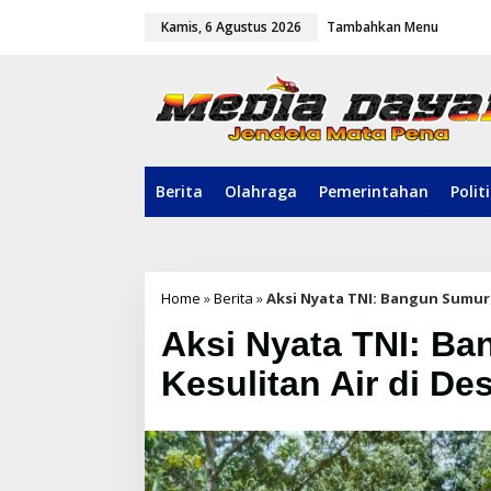
L
Kamis, 6 Agustus 2026
Tambahkan Menu
e
w
a
t
i
k
e
k
o
Berita
Olahraga
Pemerintahan
Polit
n
t
e
n
Home
»
Berita
»
Aksi Nyata TNI: Bangun Sumur 
Aksi Nyata TNI: B
Kesulitan Air di De