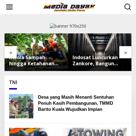
L
e
w
a
t
i
k
e
k
«
»
o
Kelola Sampah
Indosat Luncurkan
n
t
hingga Ketahanan
Zankore, Bangun
e
Pangan, TALISERA
Platform
n
Diguyur Penghargaan
Infrastruktur AI
Terbesar di Asia
TNI
Tenggara
Desa yang Masih Menanti Sentuhan
Penuh Kasih Pembangunan, TMMD
Barito Kuala Wujudkan Impian