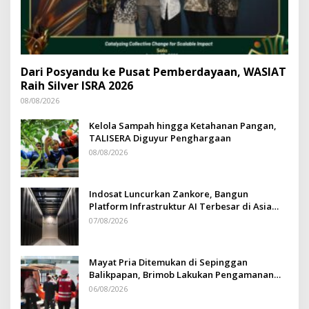
Dari Posyandu ke Pusat Pemberdayaan, WASIAT
Raih Silver ISRA 2026
08/08/2026
Kelola Sampah hingga Ketahanan Pangan,
TALISERA Diguyur Penghargaan
08/08/2026
Indosat Luncurkan Zankore, Bangun
Platform Infrastruktur AI Terbesar di Asia
Tenggara
07/08/2026
Mayat Pria Ditemukan di Sepinggan
Balikpapan, Brimob Lakukan Pengamanan
TKP
06/08/2026