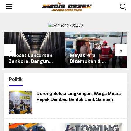
L
e
w
a
t
i
k
e
k
«
»
o
Indosat Luncurkan
Mayat Pria
n
t
Zankore, Bangun
Ditemukan di
e
Platform
Sepinggan
n
Infrastruktur AI
Balikpapan, Brimob
Terbesar di Asia
Lakukan
Politik
Tenggara
Pengamanan TKP
Dorong Solusi Lingkungan, Warga Muara
Rapak Diimbau Bentuk Bank Sampah