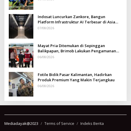
Indosat Luncurkan Zankore, Bangun
Platform Infrastruktur AI Terbesar di Asia
Tenggara
07/08/2026
Mayat Pria Ditemukan di Sepinggan
Balikpapan, Brimob Lakukan Pengamanan
TKP
06/08/2026
Fotile Bidik Pasar Kalimantan, Hadirkan
Produk Premium Yang Makin Terjangkau
06/08/2026
Mediadayak@2023
Terms of Service
Indeks Berita