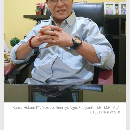
Kuasa Hukum PT. Modaco Enersys Agus Ferryanto, S.H., M.H., CLA.,
CTL., CPIR.(Foto:ist)