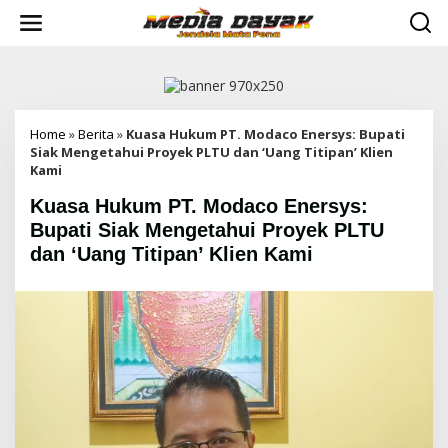
L
e
w
a
t
i
k
e
Home
»
Berita
»
Kuasa Hukum PT. Modaco Enersys: Bupati
k
Siak Mengetahui Proyek PLTU dan ‘Uang Titipan’ Klien
o
Kami
n
Kuasa Hukum PT. Modaco Enersys:
t
e
Bupati Siak Mengetahui Proyek PLTU
n
dan ‘Uang Titipan’ Klien Kami