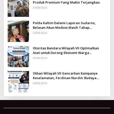
Produk Premium Yang Makin Terjangkau
06/08/2026
Polda Kaltim Dalami Laporan Sudarno,
Belasan Akun Medsos Masih Tahap
Penyelidikan
05/08/2026
Otoritas Bandara Wilayah VII Optimalkan
Aset untuk Dorong Ekonomi Warga
Sepinggan
05/08/2026
Otban Wilayah VII Gencarkan Kampanye
Keselamatan, Ferdinan Nurdin: Budaya
Safety Harus Jadi Komitmen Bersama
04/08/2026