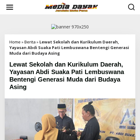
L
e
w
a
t
i
k
e
Home
»
Berita
»
Lewat Sekolah dan Kurikulum Daerah,
k
Yayasan Abdi Suaka Pati Lembuswana Bentengi Generasi
o
Muda dari Budaya Asing
n
Lewat Sekolah dan Kurikulum Daerah,
t
e
Yayasan Abdi Suaka Pati Lembuswana
n
Bentengi Generasi Muda dari Budaya
Asing