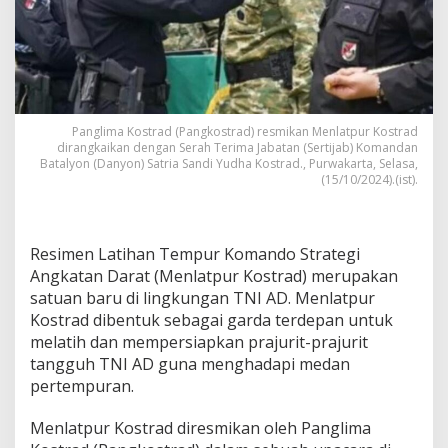
Panglima Kostrad (Pangkostrad) resmikan Menlatpur Kostrad
dirangkaikan dengan Serah Terima Jabatan (Sertijab) Komandan
Batalyon (Danyon) Satria Sandi Yudha Kostrad., Purwakarta, Selasa,
(15/10/2024).(ist).
Resimen Latihan Tempur Komando Strategi
Angkatan Darat (Menlatpur Kostrad) merupakan
satuan baru di lingkungan TNI AD. Menlatpur
Kostrad dibentuk sebagai garda terdepan untuk
melatih dan mempersiapkan prajurit-prajurit
tangguh TNI AD guna menghadapi medan
pertempuran.
Menlatpur Kostrad diresmikan oleh Panglima