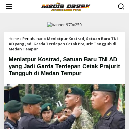
L
e
w
a
t
i
k
e
Home
»
Pertahanan
»
Menlatpur Kostrad, Satuan Baru TNI
k
AD yang Jadi Garda Terdepan Cetak Prajurit Tangguh di
o
Medan Tempur
n
Menlatpur Kostrad, Satuan Baru TNI AD
t
e
yang Jadi Garda Terdepan Cetak Prajurit
n
Tangguh di Medan Tempur