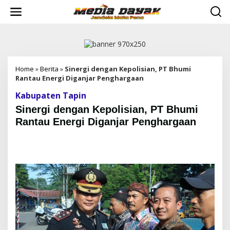
L
e
w
a
t
i
k
e
Home
»
Berita
»
Sinergi dengan Kepolisian, PT Bhumi
k
Rantau Energi Diganjar Penghargaan
o
Kabupaten Tapin
n
t
Sinergi dengan Kepolisian, PT Bhumi
e
Rantau Energi Diganjar Penghargaan
n