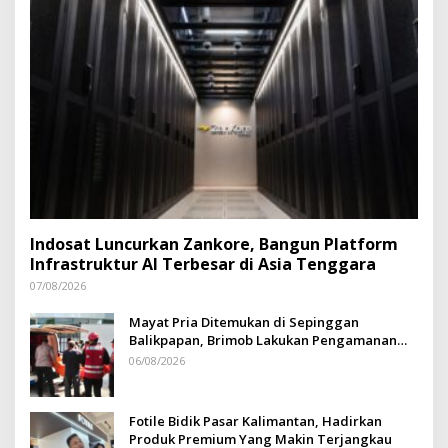
Indosat Luncurkan Zankore, Bangun Platform
Infrastruktur AI Terbesar di Asia Tenggara
07/08/2026
Mayat Pria Ditemukan di Sepinggan
Balikpapan, Brimob Lakukan Pengamanan
TKP
06/08/2026
Fotile Bidik Pasar Kalimantan, Hadirkan
Produk Premium Yang Makin Terjangkau