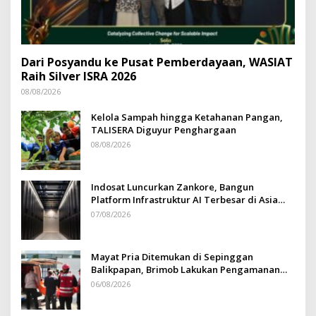
Dari Posyandu ke Pusat Pemberdayaan, WASIAT
Raih Silver ISRA 2026
08/08/2026
Kelola Sampah hingga Ketahanan Pangan,
TALISERA Diguyur Penghargaan
08/08/2026
Indosat Luncurkan Zankore, Bangun
Platform Infrastruktur AI Terbesar di Asia
Tenggara
07/08/2026
Mayat Pria Ditemukan di Sepinggan
Balikpapan, Brimob Lakukan Pengamanan
TKP
06/08/2026