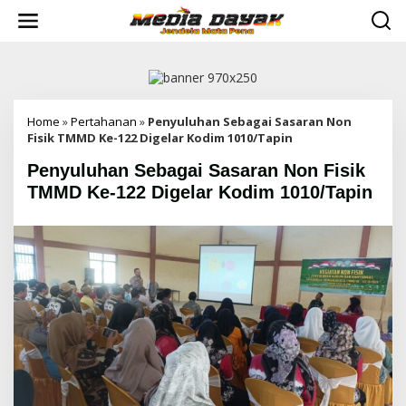
L
e
w
a
t
i
k
e
Home
»
Pertahanan
»
Penyuluhan Sebagai Sasaran Non
k
Fisik TMMD Ke-122 Digelar Kodim 1010/Tapin
o
Penyuluhan Sebagai Sasaran Non Fisik
n
t
TMMD Ke-122 Digelar Kodim 1010/Tapin
e
n