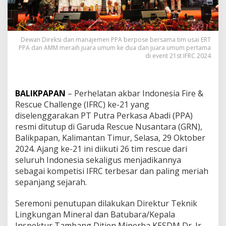
Dewan Direksi dan manajemen PPA berpose bersama tim usai ERT
PPA dan AMM meraih juara umum ke dua dan juara umum pertama
di event 21st IFRC 2024
BALIKPAPAN
– Perhelatan akbar Indonesia Fire &
Rescue Challenge (IFRC) ke-21 yang
diselenggarakan PT Putra Perkasa Abadi (PPA)
resmi ditutup di Garuda Rescue Nusantara (GRN),
Balikpapan, Kalimantan Timur, Selasa, 29 Oktober
2024. Ajang ke-21 ini diikuti 26 tim rescue dari
seluruh Indonesia sekaligus menjadikannya
sebagai kompetisi IFRC terbesar dan paling meriah
sepanjang sejarah.
Seremoni penutupan dilakukan Direktur Teknik
Lingkungan Mineral dan Batubara/Kepala
Inspektur Tambang Ditjen Minerba KESDM Dr. Ir.