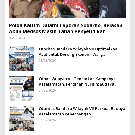
Polda Kaltim Dalami Laporan Sudarno, Belasan
Akun Medsos Masih Tahap Penyelidikan
05/08/2026
Otoritas Bandara Wilayah VII Optimalkan
Aset untuk Dorong Ekonomi Warga
Sepinggan
05/08/2026
Otban Wilayah VII Gencarkan Kampanye
Keselamatan, Ferdinan Nurdin: Budaya
Safety Harus Jadi Komitmen Bersama
04/08/2026
Otoritas Bandara Wilayah VII Perkuat Budaya
Keselamatan Penerbangan
04/08/2026