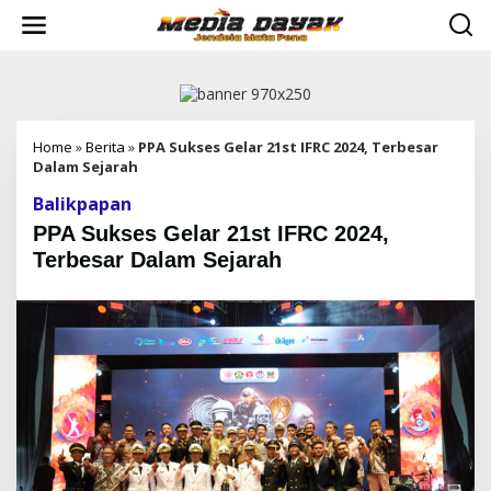
L
e
w
a
t
i
k
e
Home
»
Berita
»
PPA Sukses Gelar 21st IFRC 2024, Terbesar
k
Dalam Sejarah
o
Balikpapan
n
t
PPA Sukses Gelar 21st IFRC 2024,
e
Terbesar Dalam Sejarah
n