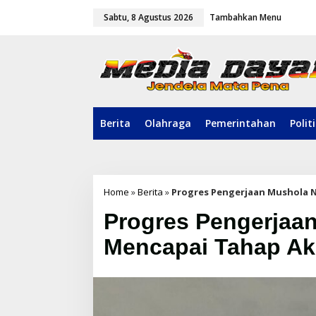
L
Sabtu, 8 Agustus 2026
Tambahkan Menu
e
w
a
t
i
k
e
k
o
Berita
Olahraga
Pemerintahan
Polit
n
t
e
n
Home
»
Berita
»
Progres Pengerjaan Mushola N
Progres Pengerjaan
Mencapai Tahap Ak