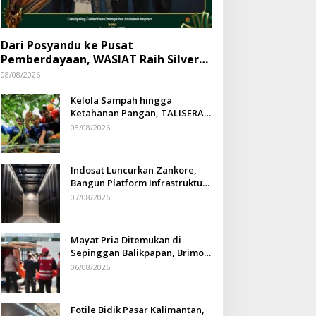
Dari Posyandu ke Pusat
Pemberdayaan, WASIAT Raih Silver
ISRA 2026
08/08/2026
Kelola Sampah hingga
Ketahanan Pangan, TALISERA
Diguyur Penghargaan
08/08/2026
Indosat Luncurkan Zankore,
Bangun Platform Infrastruktur
AI Terbesar di Asia Tenggara
07/08/2026
Mayat Pria Ditemukan di
Sepinggan Balikpapan, Brimob
Lakukan Pengamanan TKP
06/08/2026
Fotile Bidik Pasar Kalimantan,