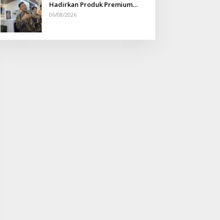
Hadirkan Produk Premium
Yang Makin Terjangkau
06/08/2026