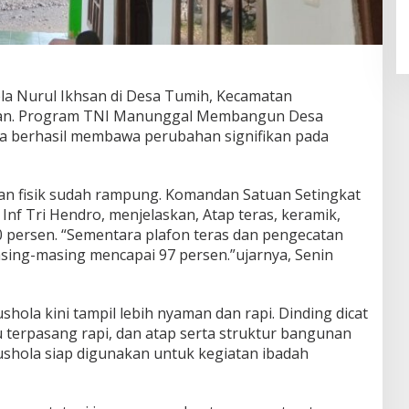
 Nurul Ikhsan di Desa Tumih, Kecamatan
aian. Program TNI Manunggal Membangun Desa
a berhasil membawa perubahan signifikan pada
aan fisik sudah rampung. Komandan Satuan Setingkat
nf Tri Hendro, menjelaskan, Atap teras, keramik,
 persen. “Sementara plafon teras dan pengecatan
ing-masing mencapai 97 persen.”ujarnya, Senin
shola kini tampil lebih nyaman dan rapi. Dinding dicat
 terpasang rapi, dan atap serta struktur bangunan
mushola siap digunakan untuk kegiatan ibadah