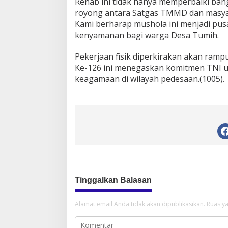
Rehab ini tidak hanya memperbaiki ba
royong antara Satgas TMMD dan masya
Kami berharap mushola ini menjadi pu
kenyamanan bagi warga Desa Tumih.
Pekerjaan fisik diperkirakan akan ra
Ke-126 ini menegaskan komitmen TNI 
keagamaan di wilayah pedesaan.(1005).
Tinggalkan Balasan
Alamat email Anda tidak akan dipublikasikan.
Ruas ya