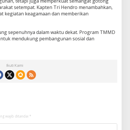
ngunan, tetapi juga memperkuat semangat gotong
rakat setempat. Kapten Tri Hendro menambahkan,
sat kegiatan keagamaan dan memberikan
mpung sepenuhnya dalam waktu dekat. Program TMMD
untuk mendukung pembangunan sosial dan
Ikuti Kami
ng wajib ditandai
*