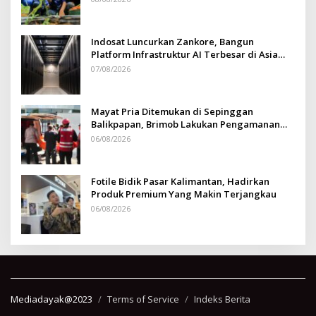
Indosat Luncurkan Zankore, Bangun
Platform Infrastruktur AI Terbesar di Asia
Tenggara
07/08/2026
Mayat Pria Ditemukan di Sepinggan
Balikpapan, Brimob Lakukan Pengamanan
TKP
06/08/2026
Fotile Bidik Pasar Kalimantan, Hadirkan
Produk Premium Yang Makin Terjangkau
06/08/2026
Mediadayak@2023
Terms of Service
Indeks Berita