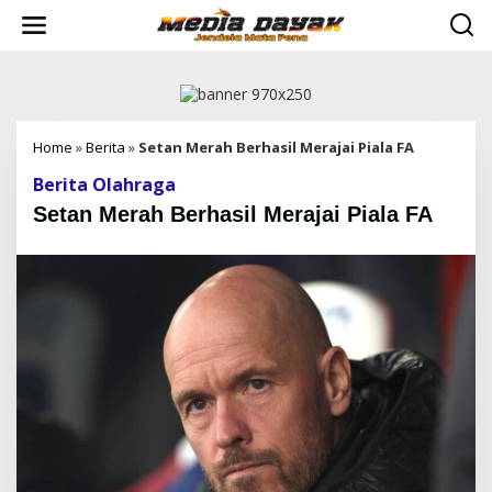
L
e
w
a
t
i
k
e
Home
»
Berita
»
Setan Merah Berhasil Merajai Piala FA
k
Berita Olahraga
o
n
Setan Merah Berhasil Merajai Piala FA
t
e
n