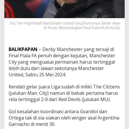
Eric Ten Hag Pelatih Manchester United Yang Rumornya Santer Akan
Di Pecat, Memenangkan Final Piala FA.(Foto:ist).
BALIKPAPAN
– Derby Manchester yang tersaji di
Final Piala FA penuh dengan kejutan, Manchester
City yang menguasai permainan harus tertinggal
lebih dulu dari lawan sekotanya Manchester
United, Sabtu 25 Mei 2024.
Kendati gelar juara Liga sudah di miliki The Citizens
(julukan Man. City) namun di babak pertama harus
rela tertinggal 2-0 dari Red Devils (julukan MU).
Gol kesalahan koordinasi antara Gvardiol dan
Ortega tak di sia-siakan oleh winger asal Argentina
Garnacho di menit 30.