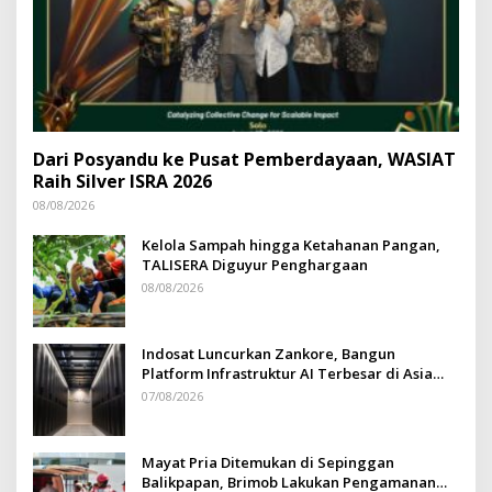
Dari Posyandu ke Pusat Pemberdayaan, WASIAT
Raih Silver ISRA 2026
08/08/2026
Kelola Sampah hingga Ketahanan Pangan,
TALISERA Diguyur Penghargaan
08/08/2026
Indosat Luncurkan Zankore, Bangun
Platform Infrastruktur AI Terbesar di Asia
Tenggara
07/08/2026
Mayat Pria Ditemukan di Sepinggan
Balikpapan, Brimob Lakukan Pengamanan