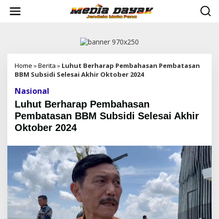
L
e
w
a
t
i
k
e
Home
»
Berita
»
Luhut Berharap Pembahasan Pembatasan
k
BBM Subsidi Selesai Akhir Oktober 2024
o
Nasional
n
t
Luhut Berharap Pembahasan
e
Pembatasan BBM Subsidi Selesai Akhir
n
Oktober 2024