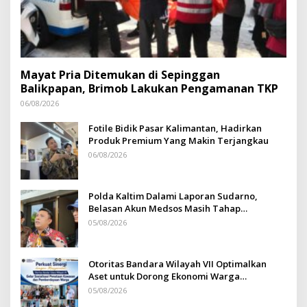
Mayat Pria Ditemukan di Sepinggan
Balikpapan, Brimob Lakukan Pengamanan TKP
06/08/2026
Fotile Bidik Pasar Kalimantan, Hadirkan
Produk Premium Yang Makin Terjangkau
06/08/2026
Polda Kaltim Dalami Laporan Sudarno,
Belasan Akun Medsos Masih Tahap
Penyelidikan
05/08/2026
Otoritas Bandara Wilayah VII Optimalkan
Aset untuk Dorong Ekonomi Warga
Sepinggan
05/08/2026