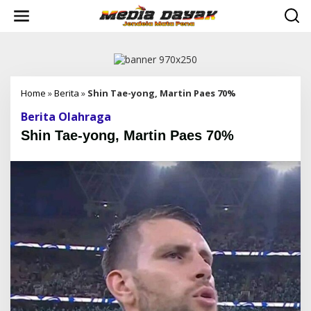
L
e
w
a
t
i
k
e
Home
»
Berita
»
Shin Tae-yong, Martin Paes 70%
k
Berita Olahraga
o
n
Shin Tae-yong, Martin Paes 70%
t
e
n