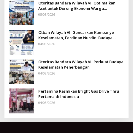
Otoritas Bandara Wilayah VII Optimalkan
Aset untuk Dorong Ekonomi Warga
Sepinggan
05/08/2026
Otban Wilayah VII Gencarkan Kampanye
Keselamatan, Ferdinan Nurdin: Budaya
Safety Harus Jadi Komitmen Bersama
04/08/2026
Otoritas Bandara Wilayah VII Perkuat Budaya
Keselamatan Penerbangan
04/08/2026
Pertamina Resmikan Bright Gas Drive Thru
Pertama di Indonesia
04/08/2026