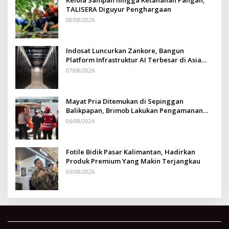
TALISERA Diguyur Penghargaan
08/08/2026
Indosat Luncurkan Zankore, Bangun
Platform Infrastruktur AI Terbesar di Asia
Tenggara
07/08/2026
Mayat Pria Ditemukan di Sepinggan
Balikpapan, Brimob Lakukan Pengamanan
TKP
06/08/2026
Fotile Bidik Pasar Kalimantan, Hadirkan
Produk Premium Yang Makin Terjangkau
06/08/2026