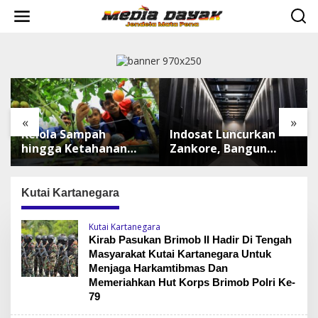
L
e
w
a
t
i
k
e
k
«
»
o
Kelola Sampah
Indosat Luncurkan
n
t
hingga Ketahanan
Zankore, Bangun
e
Pangan, TALISERA
Platform
n
Diguyur Penghargaan
Infrastruktur AI
Terbesar di Asia
Kutai Kartanegara
Tenggara
Kutai Kartanegara
Kirab Pasukan Brimob II Hadir Di Tengah
Masyarakat Kutai Kartanegara Untuk
Menjaga Harkamtibmas Dan
Memeriahkan Hut Korps Brimob Polri Ke-
79