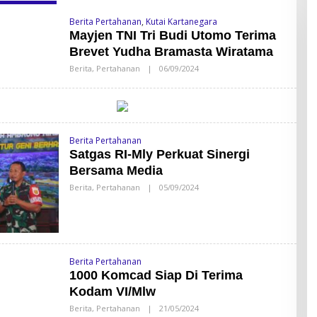
Berita Pertahanan
,
Kutai Kartanegara
Mayjen TNI Tri Budi Utomo Terima
Brevet Yudha Bramasta Wiratama
Berita
,
Pertahanan
|
06/09/2024
O
L
E
H
A
D
M
I
Berita Pertahanan
N
Satgas RI-Mly Perkuat Sinergi
Bersama Media
Berita
,
Pertahanan
|
05/09/2024
O
L
E
H
A
D
M
I
Berita Pertahanan
N
1000 Komcad Siap Di Terima
Kodam VI/Mlw
Berita
,
Pertahanan
|
21/05/2024
O