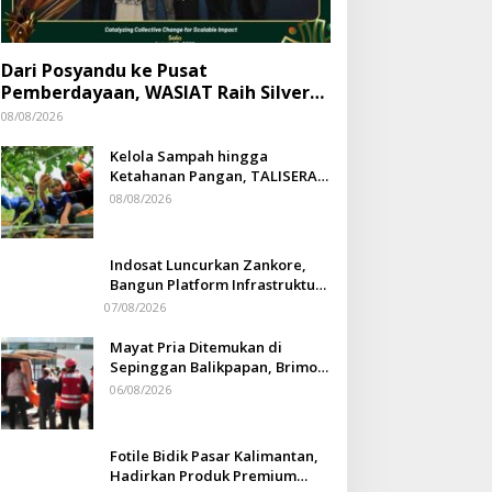
Dari Posyandu ke Pusat
Pemberdayaan, WASIAT Raih Silver
ISRA 2026
08/08/2026
Kelola Sampah hingga
Ketahanan Pangan, TALISERA
Diguyur Penghargaan
08/08/2026
Indosat Luncurkan Zankore,
Bangun Platform Infrastruktur
AI Terbesar di Asia Tenggara
07/08/2026
Mayat Pria Ditemukan di
Sepinggan Balikpapan, Brimob
Lakukan Pengamanan TKP
06/08/2026
Fotile Bidik Pasar Kalimantan,
Hadirkan Produk Premium