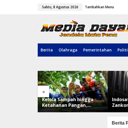
L
Sabtu, 8 Agustus 2026
Tambahkan Menu
e
w
a
t
i
k
e
k
o
Berita
Olahraga
Pemerintahan
Polit
n
t
e
n
«
du ke Pusat
Kelola Sampah hingga
Indosa
an, WASIAT
Ketahanan Pangan,
Zankor
ISRA 2026
TALISERA Diguyur
Platfo
Penghargaan
Terbes
Berita 