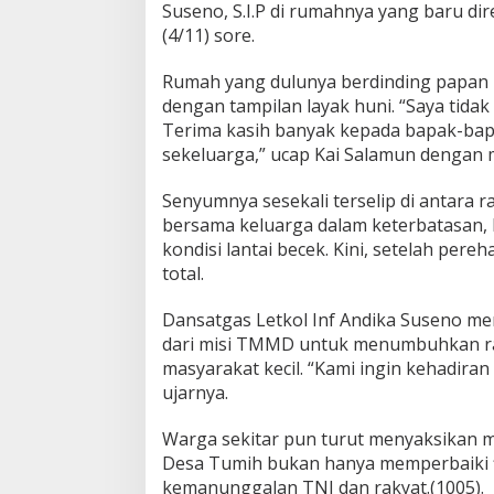
Suseno, S.I.P di rumahnya yang baru d
(4/11) sore.
Rumah yang dulunya berdinding papan la
dengan tampilan layak huni. “Saya tida
Terima kasih banyak kepada bapak-bapak
sekeluarga,” ucap Kai Salamun dengan 
Senyumnya sesekali terselip di antara 
bersama keluarga dalam keterbatasan, 
kondisi lantai becek. Kini, setelah pe
total.
Dansatgas Letkol Inf Andika Suseno me
dari misi TMMD untuk menumbuhkan ra
masyarakat kecil. “Kami ingin kehadira
ujarnya.
Warga sekitar pun turut menyaksikan
Desa Tumih bukan hanya memperbaiki fi
kemanunggalan TNI dan rakyat.(1005).