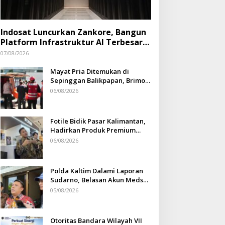
Indosat Luncurkan Zankore, Bangun
Platform Infrastruktur AI Terbesar
di Asia Tenggara
07/08/2026
Mayat Pria Ditemukan di
Sepinggan Balikpapan, Brimob
Lakukan Pengamanan TKP
06/08/2026
Fotile Bidik Pasar Kalimantan,
Hadirkan Produk Premium
Yang Makin Terjangkau
06/08/2026
Polda Kaltim Dalami Laporan
Sudarno, Belasan Akun Medsos
Masih Tahap Penyelidikan
05/08/2026
Otoritas Bandara Wilayah VII