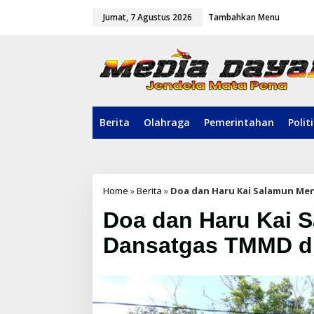
L
Jumat, 7 Agustus 2026
Tambahkan Menu
e
w
a
t
i
k
e
k
o
Berita
Olahraga
Pemerintahan
Polit
n
t
e
n
Home
»
Berita
»
Doa dan Haru Kai Salamun M
Doa dan Haru Kai 
Dansatgas TMMD d