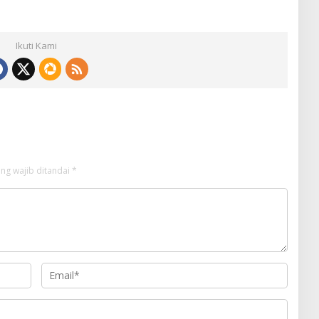
Ikuti Kami
ng wajib ditandai
*