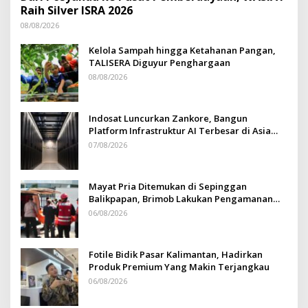
Raih Silver ISRA 2026
08/08/2026
Kelola Sampah hingga Ketahanan Pangan,
TALISERA Diguyur Penghargaan
08/08/2026
Indosat Luncurkan Zankore, Bangun
Platform Infrastruktur AI Terbesar di Asia
Tenggara
07/08/2026
Mayat Pria Ditemukan di Sepinggan
Balikpapan, Brimob Lakukan Pengamanan
TKP
06/08/2026
Fotile Bidik Pasar Kalimantan, Hadirkan
Produk Premium Yang Makin Terjangkau
06/08/2026