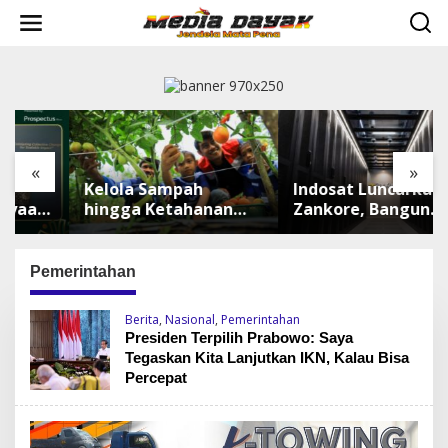
L
e
w
a
t
i
k
e
k
«
»
o
Kelola Sampah
Indosat Luncurkan
n
t
hingga Ketahanan
Zankore, Bangun
e
Pangan, TALISERA
Platform
n
Diguyur Penghargaan
Infrastruktur AI
Terbesar di Asia
Pemerintahan
Tenggara
Berita
,
Nasional
,
Pemerintahan
Presiden Terpilih Prabowo: Saya
Tegaskan Kita Lanjutkan IKN, Kalau Bisa
Percepat