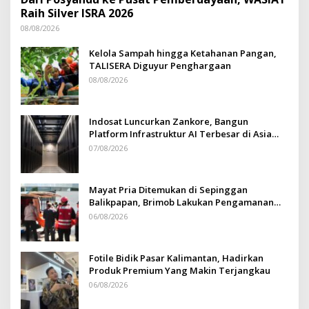
Raih Silver ISRA 2026
08/08/2026
Kelola Sampah hingga Ketahanan Pangan,
TALISERA Diguyur Penghargaan
08/08/2026
Indosat Luncurkan Zankore, Bangun
Platform Infrastruktur AI Terbesar di Asia
Tenggara
07/08/2026
Mayat Pria Ditemukan di Sepinggan
Balikpapan, Brimob Lakukan Pengamanan
TKP
06/08/2026
Fotile Bidik Pasar Kalimantan, Hadirkan
Produk Premium Yang Makin Terjangkau
06/08/2026