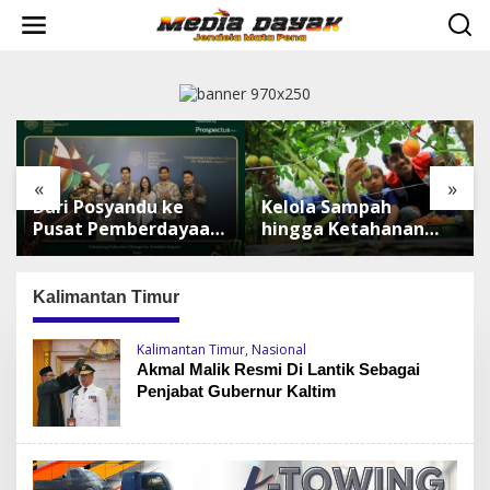
L
e
w
a
t
i
k
e
k
«
»
o
Dari Posyandu ke
Kelola Sampah
n
t
Pusat Pemberdayaan,
hingga Ketahanan
e
WASIAT Raih Silver
Pangan, TALISERA
n
ISRA 2026
Diguyur Penghargaan
Kalimantan Timur
Kalimantan Timur
,
Nasional
Akmal Malik Resmi Di Lantik Sebagai
Penjabat Gubernur Kaltim