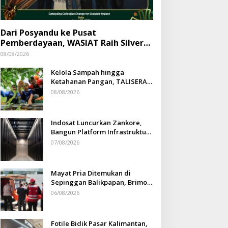
Dari Posyandu ke Pusat
Pemberdayaan, WASIAT Raih Silver
ISRA 2026
08/08/2026
Kelola Sampah hingga
Ketahanan Pangan, TALISERA
Diguyur Penghargaan
08/08/2026
Indosat Luncurkan Zankore,
Bangun Platform Infrastruktur
AI Terbesar di Asia Tenggara
07/08/2026
Mayat Pria Ditemukan di
Sepinggan Balikpapan, Brimob
Lakukan Pengamanan TKP
06/08/2026
Fotile Bidik Pasar Kalimantan,