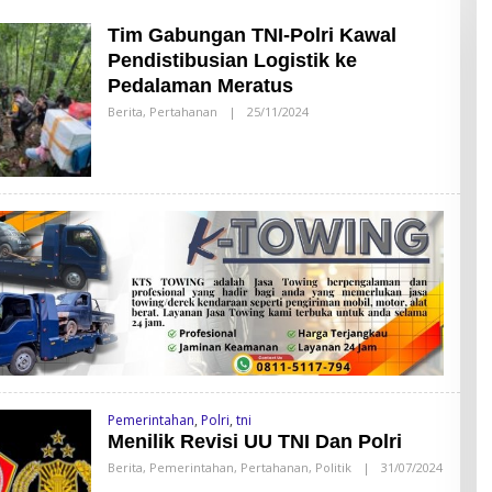
Tim Gabungan TNI-Polri Kawal
Pendistibusian Logistik ke
Pedalaman Meratus
Berita
,
Pertahanan
|
25/11/2024
O
L
E
H
A
D
M
I
N
Pemerintahan
,
Polri
,
tni
Menilik Revisi UU TNI Dan Polri
Berita
,
Pemerintahan
,
Pertahanan
,
Politik
|
31/07/2024
O
L