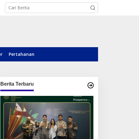
er
Pertahanan
Berita Terbaru
otile Bidik Pasar
Dari Posyandu ke Pusat
alimantan, Hadirkan
Pemberdayaan, WASIAT
roduk Premium Yang
Raih Silver ISRA 2026
akin Terjangkau