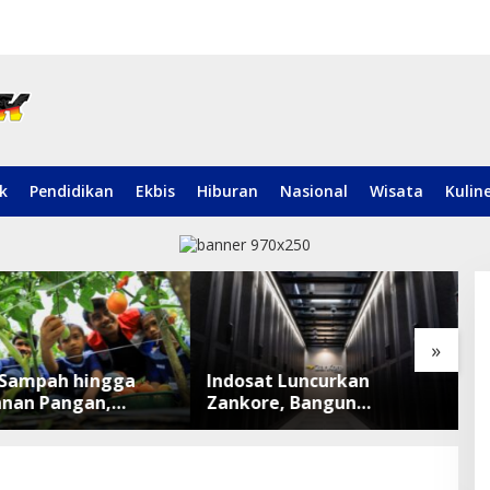
ik
Pendidikan
Ekbis
Hiburan
Nasional
Wisata
Kulin
»
t Luncurkan
Mayat Pria Ditemukan di
F
e, Bangun
Sepinggan Balikpapan,
K
rm Infrastruktur AI
Brimob Lakukan
P
ar di Asia Tenggara
Pengamanan TKP
M