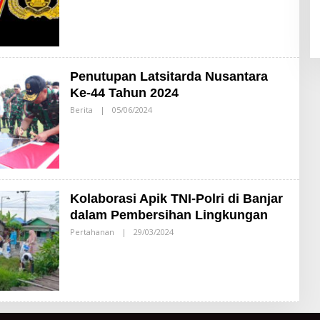
E
H
A
D
M
I
N
Penutupan Latsitarda Nusantara
Ke-44 Tahun 2024
Berita
|
05/06/2024
O
L
E
H
A
D
M
I
N
Kolaborasi Apik TNI-Polri di Banjar
dalam Pembersihan Lingkungan
Pertahanan
|
29/03/2024
O
L
E
H
A
D
M
I
N