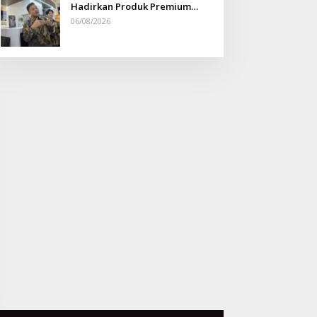
Hadirkan Produk Premium
Yang Makin Terjangkau
06/08/2026