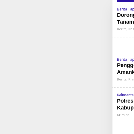
Berita Ta
Dorong
Tanam
Berita
,
Nas
Berita Ta
Pengge
Amanka
Berita
,
Kri
Kalimanta
Polres
Kabup
Kriminal