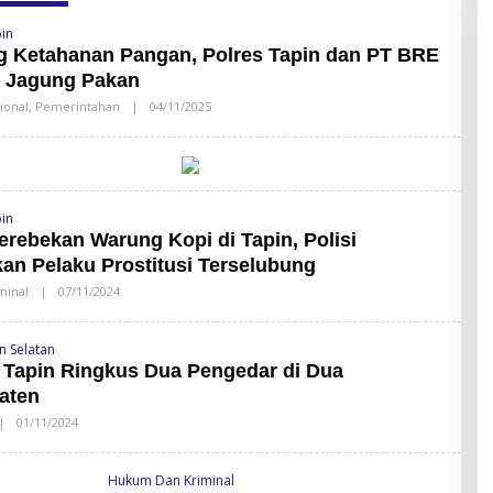
pin
 Ketahanan Pangan, Polres Tapin dan PT BRE
 Jagung Pakan
ional
,
Pemerintahan
|
04/11/2025
O
L
E
H
S
A
N
D
pin
Y
rebekan Warung Kopi di Tapin, Polisi
L
A
n Pelaku Prostitusi Terselubung
T
O
minal
|
07/11/2024
O
R
L
E
H
n Selatan
S
 Tapin Ringkus Dua Pengedar di Dua
A
N
aten
D
Y
|
01/11/2024
O
L
L
A
E
T
H
O
Hukum Dan Kriminal
S
R