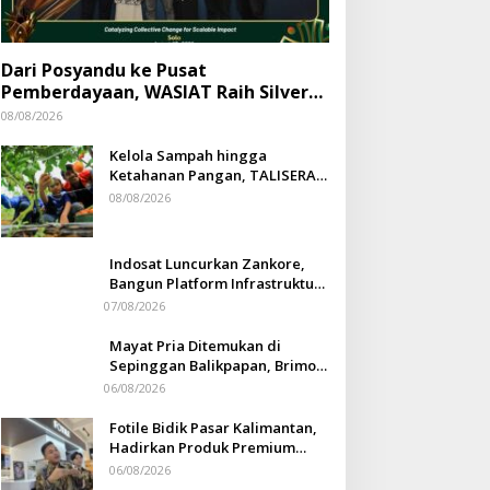
Dari Posyandu ke Pusat
Pemberdayaan, WASIAT Raih Silver
ISRA 2026
08/08/2026
Kelola Sampah hingga
Ketahanan Pangan, TALISERA
Diguyur Penghargaan
08/08/2026
Indosat Luncurkan Zankore,
Bangun Platform Infrastruktur
AI Terbesar di Asia Tenggara
07/08/2026
Mayat Pria Ditemukan di
Sepinggan Balikpapan, Brimob
Lakukan Pengamanan TKP
06/08/2026
Fotile Bidik Pasar Kalimantan,
Hadirkan Produk Premium
Yang Makin Terjangkau
06/08/2026