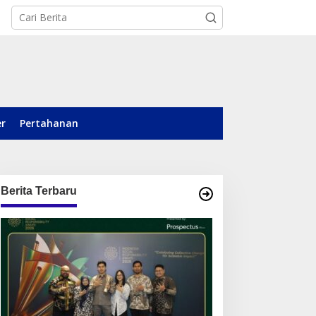
er
Pertahanan
Berita Terbaru
otile Bidik Pasar
Dari Posyandu ke Pusat
alimantan, Hadirkan
Pemberdayaan, WASIAT
roduk Premium Yang
Raih Silver ISRA 2026
akin Terjangkau