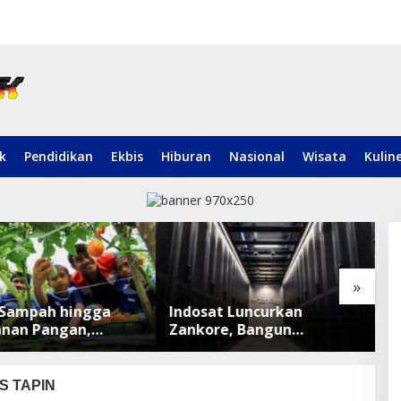
ik
Pendidikan
Ekbis
Hiburan
Nasional
Wisata
Kulin
»
t Luncurkan
Mayat Pria Ditemukan di
F
re, Bangun
Sepinggan Balikpapan,
K
rm Infrastruktur AI
Brimob Lakukan
P
ar di Asia Tenggara
Pengamanan TKP
M
S TAPIN