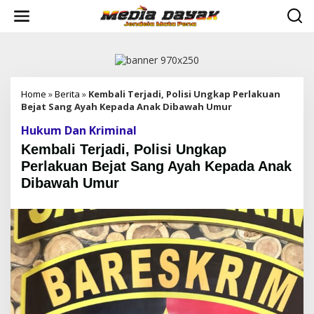
L
e
w
a
t
i
k
e
Home
»
Berita
»
Kembali Terjadi, Polisi Ungkap Perlakuan
k
Bejat Sang Ayah Kepada Anak Dibawah Umur
o
Hukum Dan Kriminal
n
t
Kembali Terjadi, Polisi Ungkap
e
Perlakuan Bejat Sang Ayah Kepada Anak
n
Dibawah Umur