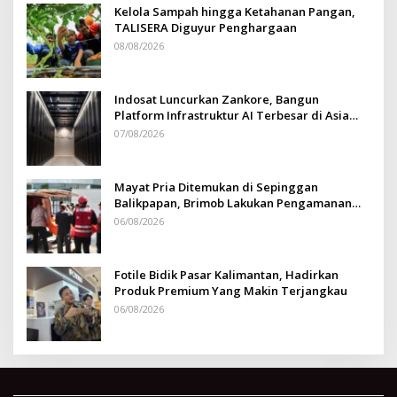
Kelola Sampah hingga Ketahanan Pangan,
TALISERA Diguyur Penghargaan
08/08/2026
Indosat Luncurkan Zankore, Bangun
Platform Infrastruktur AI Terbesar di Asia
Tenggara
07/08/2026
Mayat Pria Ditemukan di Sepinggan
Balikpapan, Brimob Lakukan Pengamanan
TKP
06/08/2026
Fotile Bidik Pasar Kalimantan, Hadirkan
Produk Premium Yang Makin Terjangkau
06/08/2026