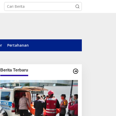
er
Pertahanan
Berita Terbaru
tban Wilayah VII
Mayat Pria Ditemukan di
encarkan Kampanye
Sepinggan Balikpapan,
eselamatan, Ferdinan
Brimob Lakukan
urdin: Budaya Safety
Pengamanan TKP
arus Jadi Komitmen
ersama