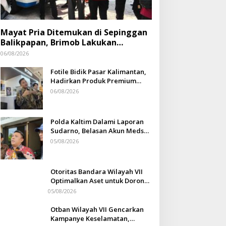
Mayat Pria Ditemukan di Sepinggan
Balikpapan, Brimob Lakukan
Pengamanan TKP
06/08/2026
Fotile Bidik Pasar Kalimantan,
Hadirkan Produk Premium
Yang Makin Terjangkau
06/08/2026
Polda Kaltim Dalami Laporan
Sudarno, Belasan Akun Medsos
Masih Tahap Penyelidikan
05/08/2026
Otoritas Bandara Wilayah VII
Optimalkan Aset untuk Dorong
Ekonomi Warga Sepinggan
05/08/2026
Otban Wilayah VII Gencarkan
Kampanye Keselamatan,