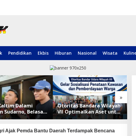
ik
Pendidikan
Ekbis
Hiburan
Nasional
Wisata
Kulin
»
Kaltim Dalami
Otoritas Bandara Wilayah
O
n Sudarno, Belasan
VII Optimalkan Aset untuk
G
edsos Masih Tahap
Dorong Ekonomi Warga
K
idikan
Sepinggan
N
H
ri Ajak Pemda Bantu Daerah Terdampak Bencana
B