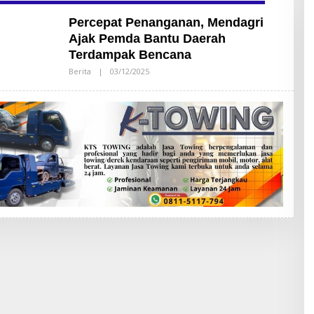
Percepat Penanganan, Mendagri
Ajak Pemda Bantu Daerah
Terdampak Bencana
Berita
|
03/12/2025
O
L
E
H
A
D
M
I
N