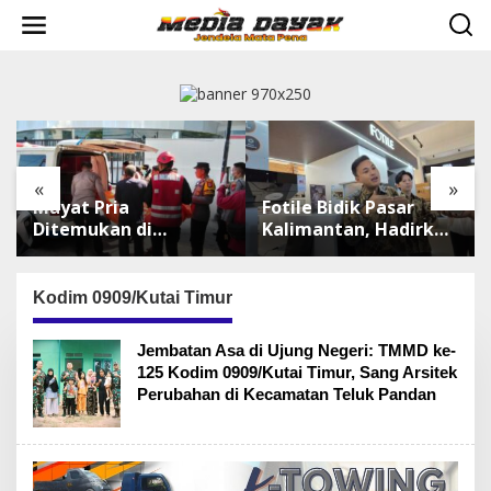
L
e
w
a
t
i
k
e
k
«
»
o
Mayat Pria
Fotile Bidik Pasar
n
t
Ditemukan di
Kalimantan, Hadirkan
e
Sepinggan
Produk Premium
n
Balikpapan, Brimob
Yang Makin
Lakukan
Terjangkau
Kodim 0909/Kutai Timur
Pengamanan TKP
Jembatan Asa di Ujung Negeri: TMMD ke-
125 Kodim 0909/Kutai Timur, Sang Arsitek
Perubahan di Kecamatan Teluk Pandan