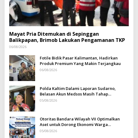
Mayat Pria Ditemukan di Sepinggan
Balikpapan, Brimob Lakukan Pengamanan TKP
06/08/2026
Fotile Bidik Pasar Kalimantan, Hadirkan
Produk Premium Yang Makin Terjangkau
06/08/2026
Polda Kaltim Dalami Laporan Sudarno,
Belasan Akun Medsos Masih Tahap
Penyelidikan
05/08/2026
Otoritas Bandara Wilayah VII Optimalkan
Aset untuk Dorong Ekonomi Warga
Sepinggan
05/08/2026