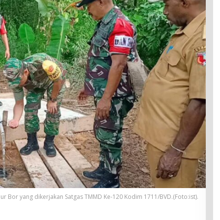
r Bor yang dikerjakan Satgas TMMD Ke-120 Kodim 1711/BVD.(Foto:ist).