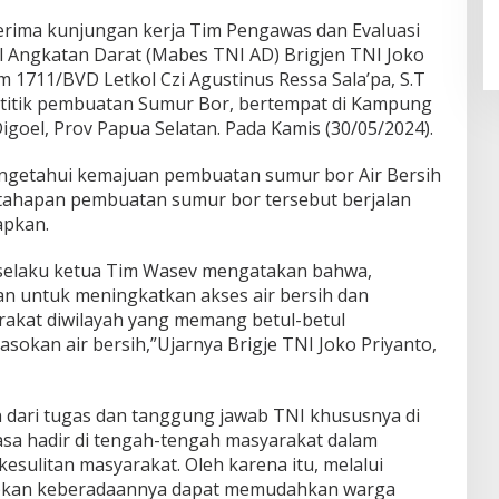
ima kunjungan kerja Tim Pengawas dan Evaluasi
 Angkatan Darat (Mabes TNI AD) Brigjen TNI Joko
im 1711/BVD Letkol Czi Agustinus Ressa Sala’pa, S.T
a titik pembuatan Sumur Bor, bertempat di Kampung
goel, Prov Papua Selatan. Pada Kamis (30/05/2024).
engetahui kemajuan pembuatan sumur bor Air Bersih
 tahapan pembuatan sumur bor tersebut berjalan
apkan.
M. selaku ketua Tim Wasev mengatakan bahwa,
n untuk meningkatkan akses air bersih dan
arakat diwilayah yang memang betul-betul
okan air bersih,”Ujarnya Brigje TNI Joko Priyanto,
 dari tugas dan tanggung jawab TNI khususnya di
sa hadir di tengah-tengah masyarakat dalam
esulitan masyarakat. Oleh karena itu, melalui
apkan keberadaannya dapat memudahkan warga