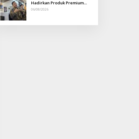
Hadirkan Produk Premium
Yang Makin Terjangkau
06/08/2026