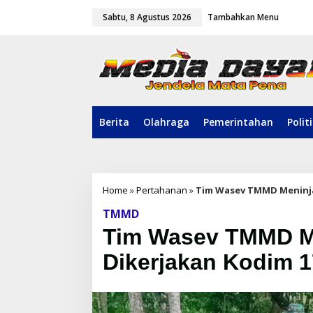
L
Sabtu, 8 Agustus 2026
Tambahkan Menu
e
w
a
t
i
k
e
k
o
Berita
Olahraga
Pemerintahan
Polit
n
t
e
n
Home
»
Pertahanan
»
Tim Wasev TMMD Meninja
TMMD
Tim Wasev TMMD M
Dikerjakan Kodim 