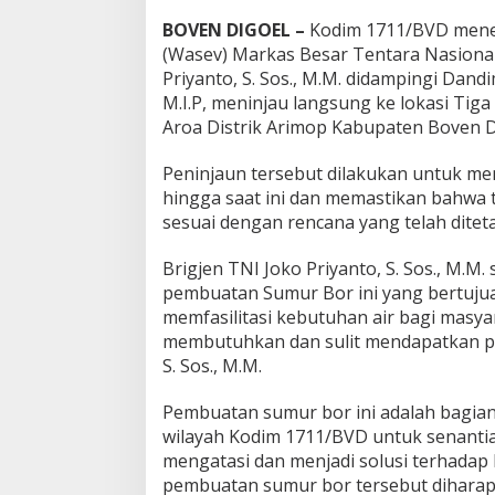
BOVEN DIGOEL –
Kodim 1711/BVD mener
(Wasev) Markas Besar Tentara Nasional
Priyanto, S. Sos., M.M. didampingi Dand
M.I.P, meninjau langsung ke lokasi Tig
Aroa Distrik Arimop Kabupaten Boven Di
Peninjaun tersebut dilakukan untuk m
hingga saat ini dan memastikan bahwa
sesuai dengan rencana yang telah ditet
Brigjen TNI Joko Priyanto, S. Sos., M.
pembuatan Sumur Bor ini yang bertujua
memfasilitasi kebutuhan air bagi masy
membutuhkan dan sulit mendapatkan pas
S. Sos., M.M.
Pembuatan sumur bor ini adalah bagian
wilayah Kodim 1711/BVD untuk senantia
mengatasi dan menjadi solusi terhadap k
pembuatan sumur bor tersebut dihar