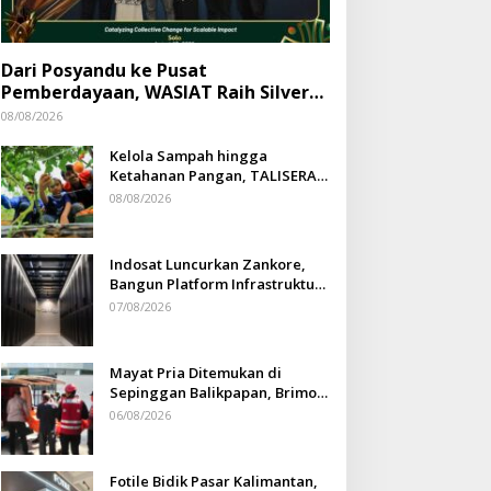
Dari Posyandu ke Pusat
Pemberdayaan, WASIAT Raih Silver
ISRA 2026
08/08/2026
Kelola Sampah hingga
Ketahanan Pangan, TALISERA
Diguyur Penghargaan
08/08/2026
Indosat Luncurkan Zankore,
Bangun Platform Infrastruktur
AI Terbesar di Asia Tenggara
07/08/2026
Mayat Pria Ditemukan di
Sepinggan Balikpapan, Brimob
Lakukan Pengamanan TKP
06/08/2026
Fotile Bidik Pasar Kalimantan,