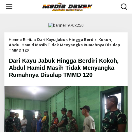
L
e
w
a
t
i
k
e
Home
»
Berita
»
Dari Kayu Jabuk Hingga Berdiri Kokoh,
k
Abdul Hamid Masih Tidak Menyangka Rumahnya Disulap
o
TMMD 120
n
Dari Kayu Jabuk Hingga Berdiri Kokoh,
t
e
Abdul Hamid Masih Tidak Menyangka
n
Rumahnya Disulap TMMD 120