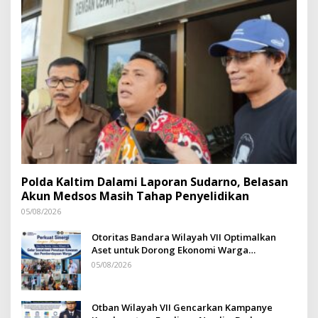
Polda Kaltim Dalami Laporan Sudarno, Belasan
Akun Medsos Masih Tahap Penyelidikan
05/08/2026
Otoritas Bandara Wilayah VII Optimalkan
Aset untuk Dorong Ekonomi Warga
Sepinggan
05/08/2026
Otban Wilayah VII Gencarkan Kampanye