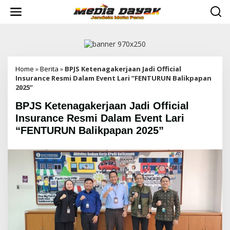
L
e
w
a
t
i
k
e
Home
»
Berita
»
BPJS Ketenagakerjaan Jadi Official
k
Insurance Resmi Dalam Event Lari “FENTURUN Balikpapan
o
2025”
n
BPJS Ketenagakerjaan Jadi Official
t
e
Insurance Resmi Dalam Event Lari
n
“FENTURUN Balikpapan 2025”