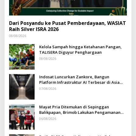
Dari Posyandu ke Pusat Pemberdayaan, WASIAT
Raih Silver ISRA 2026
08/08/2026
Kelola Sampah hingga Ketahanan Pangan,
TALISERA Diguyur Penghargaan
08/08/2026
Indosat Luncurkan Zankore, Bangun
Platform Infrastruktur AI Terbesar di Asia
Tenggara
07/08/2026
Mayat Pria Ditemukan di Sepinggan
Balikpapan, Brimob Lakukan Pengamanan
TKP
06/08/2026