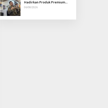
Hadirkan Produk Premium
Yang Makin Terjangkau
06/08/2026