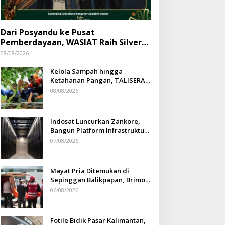
Dari Posyandu ke Pusat
Pemberdayaan, WASIAT Raih Silver
ISRA 2026
08/08/2026
Kelola Sampah hingga
Ketahanan Pangan, TALISERA
Diguyur Penghargaan
08/08/2026
Indosat Luncurkan Zankore,
Bangun Platform Infrastruktur
AI Terbesar di Asia Tenggara
07/08/2026
Mayat Pria Ditemukan di
Sepinggan Balikpapan, Brimob
Lakukan Pengamanan TKP
06/08/2026
Fotile Bidik Pasar Kalimantan,