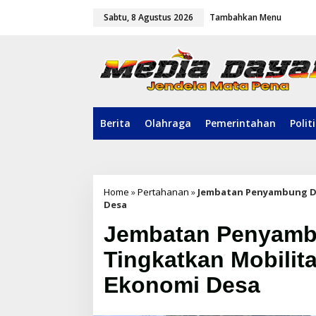
L
Sabtu, 8 Agustus 2026
Tambahkan Menu
e
w
a
t
i
k
e
k
o
Berita
Olahraga
Pemerintahan
Polit
n
t
e
n
Home
»
Pertahanan
»
Jembatan Penyambung De
Desa
Jembatan Penyamb
Tingkatkan Mobilit
Ekonomi Desa