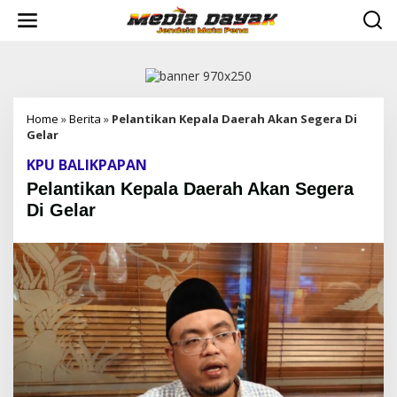
L
e
w
a
t
i
k
e
Home
»
Berita
»
Pelantikan Kepala Daerah Akan Segera Di
k
Gelar
o
KPU BALIKPAPAN
n
t
Pelantikan Kepala Daerah Akan Segera
e
Di Gelar
n