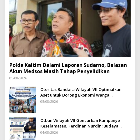
Polda Kaltim Dalami Laporan Sudarno, Belasan
Akun Medsos Masih Tahap Penyelidikan
05/08/2026
Otoritas Bandara Wilayah VII Optimalkan
Aset untuk Dorong Ekonomi Warga
Sepinggan
05/08/2026
Otban Wilayah VII Gencarkan Kampanye
Keselamatan, Ferdinan Nurdin: Budaya
Safety Harus Jadi Komitmen Bersama
04/08/2026