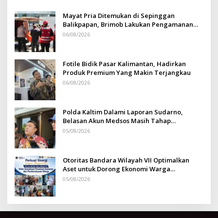
Mayat Pria Ditemukan di Sepinggan
Balikpapan, Brimob Lakukan Pengamanan
TKP
06/08/2026
Fotile Bidik Pasar Kalimantan, Hadirkan
Produk Premium Yang Makin Terjangkau
06/08/2026
Polda Kaltim Dalami Laporan Sudarno,
Belasan Akun Medsos Masih Tahap
Penyelidikan
05/08/2026
Otoritas Bandara Wilayah VII Optimalkan
Aset untuk Dorong Ekonomi Warga
Sepinggan
05/08/2026