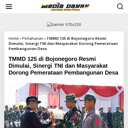
L
e
w
a
t
i
k
e
Home
»
Pertahanan
»
TMMD 125 di Bojonegoro Resmi
k
Dimulai, Sinergi TNI dan Masyarakat Dorong Pemerataan
o
Pembangunan Desa
n
TMMD 125 di Bojonegoro Resmi
t
e
Dimulai, Sinergi TNI dan Masyarakat
n
Dorong Pemerataan Pembangunan Desa