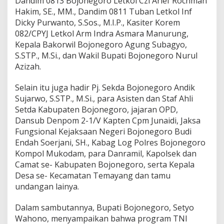
Dandim 0813 Bojonegoro Letkol Czi Arief Rochman
Hakim, SE., MM., Dandim 0811 Tuban Letkol Inf
Dicky Purwanto, S.Sos., M.I.P., Kasiter Korem
082/CPYJ Letkol Arm Indra Asmara Manurung,
Kepala Bakorwil Bojonegoro Agung Subagyo,
S.STP., M.Si., dan Wakil Bupati Bojonegoro Nurul
Azizah.
Selain itu juga hadir Pj. Sekda Bojonegoro Andik
Sujarwo, S.STP., M.Si., para Asisten dan Staf Ahli
Setda Kabupaten Bojonegoro, jajaran OPD,
Dansub Denpom 2-1/V Kapten Cpm Junaidi, Jaksa
Fungsional Kejaksaan Negeri Bojonegoro Budi
Endah Soerjani, SH., Kabag Log Polres Bojonegoro
Kompol Mukodam, para Danramil, Kapolsek dan
Camat se- Kabupaten Bojonegoro, serta Kepala
Desa se- Kecamatan Temayang dan tamu
undangan lainya.
Dalam sambutannya, Bupati Bojonegoro, Setyo
Wahono, menyampaikan bahwa program TNI