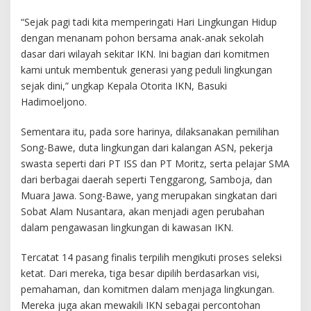
“Sejak pagi tadi kita memperingati Hari Lingkungan Hidup
dengan menanam pohon bersama anak-anak sekolah
dasar dari wilayah sekitar IKN. Ini bagian dari komitmen
kami untuk membentuk generasi yang peduli lingkungan
sejak dini,” ungkap Kepala Otorita IKN, Basuki
Hadimoeljono.
Sementara itu, pada sore harinya, dilaksanakan pemilihan
Song-Bawe, duta lingkungan dari kalangan ASN, pekerja
swasta seperti dari PT ISS dan PT Moritz, serta pelajar SMA
dari berbagai daerah seperti Tenggarong, Samboja, dan
Muara Jawa. Song-Bawe, yang merupakan singkatan dari
Sobat Alam Nusantara, akan menjadi agen perubahan
dalam pengawasan lingkungan di kawasan IKN.
Tercatat 14 pasang finalis terpilih mengikuti proses seleksi
ketat. Dari mereka, tiga besar dipilih berdasarkan visi,
pemahaman, dan komitmen dalam menjaga lingkungan.
Mereka juga akan mewakili IKN sebagai percontohan