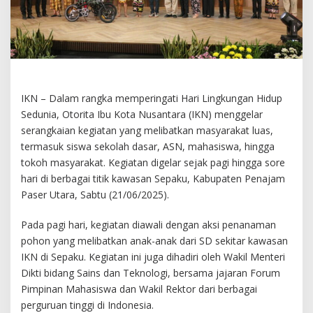
IKN – Dalam rangka memperingati Hari Lingkungan Hidup
Sedunia, Otorita Ibu Kota Nusantara (IKN) menggelar
serangkaian kegiatan yang melibatkan masyarakat luas,
termasuk siswa sekolah dasar, ASN, mahasiswa, hingga
tokoh masyarakat. Kegiatan digelar sejak pagi hingga sore
hari di berbagai titik kawasan Sepaku, Kabupaten Penajam
Paser Utara, Sabtu (21/06/2025).
Pada pagi hari, kegiatan diawali dengan aksi penanaman
pohon yang melibatkan anak-anak dari SD sekitar kawasan
IKN di Sepaku. Kegiatan ini juga dihadiri oleh Wakil Menteri
Dikti bidang Sains dan Teknologi, bersama jajaran Forum
Pimpinan Mahasiswa dan Wakil Rektor dari berbagai
perguruan tinggi di Indonesia.