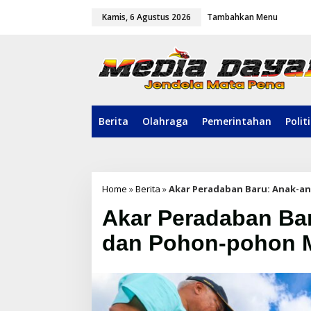
L
Kamis, 6 Agustus 2026
Tambahkan Menu
e
w
a
t
i
k
e
k
o
Berita
Olahraga
Pemerintahan
Polit
n
t
e
n
Home
»
Berita
»
Akar Peradaban Baru: Anak-a
Akar Peradaban Bar
dan Pohon-pohon 