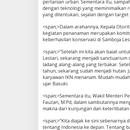
pertanian urban. Sementara itu, sampah
dengan teknologi yang meminimalkan res
yang ditentukan, sejalan dengan target
<span;>Dalam arahannya, Kepala Otori
kegiatan penanaman merupakan komitme
keberhasilan konservasi di Samboja Lest
<span;>“Setelah ini kita akan baiat un
Lestari, sekarang menjadi sanctuarium
ladang alang-alang yang terbakar. Set
tahun, sekarang sudah menjadi hutan. 
karyawan IKN menanam. Mudah-mudahan 
ujar Basuki.
<span;>Sementara itu, Wakil Menteri Pen
Fauzan, M.Pd, dalam sambutannya menga
makna dari kunjungan dan keterlibatan 
<span;>“Kita diajak ke sini sebenarnya
tentang Indonesia ke depan. Tentang 