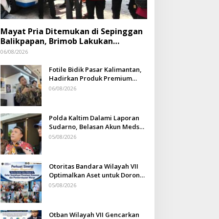
Mayat Pria Ditemukan di Sepinggan
Balikpapan, Brimob Lakukan
Pengamanan TKP
06/08/2026
Fotile Bidik Pasar Kalimantan,
Hadirkan Produk Premium
Yang Makin Terjangkau
06/08/2026
Polda Kaltim Dalami Laporan
Sudarno, Belasan Akun Medsos
Masih Tahap Penyelidikan
05/08/2026
Otoritas Bandara Wilayah VII
Optimalkan Aset untuk Dorong
Ekonomi Warga Sepinggan
05/08/2026
Otban Wilayah VII Gencarkan