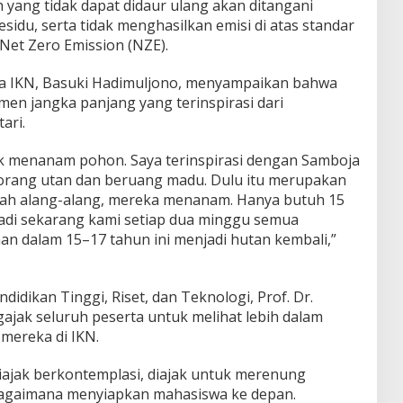
 yang tidak dapat didaur ulang akan ditangani
idu, serta tidak menghasilkan emisi di atas standar
 Net Zero Emission (NZE).
ta IKN, Basuki Hadimuljono, menyampaikan bahwa
n jangka panjang yang terinspirasi dari
ari.
tuk menanam pohon. Saya terinspirasi dengan Samboja
 orang utan dan beruang madu. Dulu itu merupakan
elah alang-alang, mereka menanam. Hanya butuh 15
Jadi sekarang kami setiap dua minggu semua
dalam 15–17 tahun ini menjadi hutan kembali,”
didikan Tinggi, Riset, dan Teknologi, Prof. Dr.
jak seluruh peserta untuk melihat lebih dalam
mereka di IKN.
 diajak berkontemplasi, diajak untuk merenung
bagaimana menyiapkan mahasiswa ke depan.