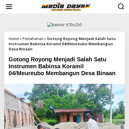
L
e
w
a
t
i
k
e
Home
»
Pertahanan
»
Gotong Royong Menjadi Salah Satu
k
Instrumen Babinsa Koramil 04/Meureubo Membangun
o
Desa Binaan
n
Gotong Royong Menjadi Salah Satu
t
e
Instrumen Babinsa Koramil
n
04/Meureubo Membangun Desa Binaan