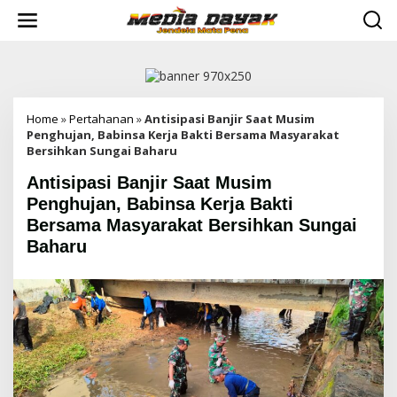
L
e
w
a
t
i
k
e
Home
»
Pertahanan
»
Antisipasi Banjir Saat Musim
k
Penghujan, Babinsa Kerja Bakti Bersama Masyarakat
o
Bersihkan Sungai Baharu
n
Antisipasi Banjir Saat Musim
t
e
Penghujan, Babinsa Kerja Bakti
n
Bersama Masyarakat Bersihkan Sungai
Baharu