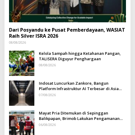
Dari Posyandu ke Pusat Pemberdayaan, WASIAT
Raih Silver ISRA 2026
08/08/2026
Kelola Sampah hingga Ketahanan Pangan,
TALISERA Diguyur Penghargaan
08/08/2026
Indosat Luncurkan Zankore, Bangun
Platform Infrastruktur AI Terbesar di Asia
Tenggara
07/08/2026
Mayat Pria Ditemukan di Sepinggan
Balikpapan, Brimob Lakukan Pengamanan
TKP
06/08/2026