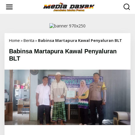
L
e
w
a
t
i
k
e
Home
»
Berita
»
Babinsa Martapura Kawal Penyaluran BLT
k
Babinsa Martapura Kawal Penyaluran
o
n
BLT
t
e
n