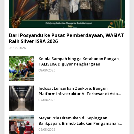
Dari Posyandu ke Pusat Pemberdayaan, WASIAT
Raih Silver ISRA 2026
08/08/2026
Kelola Sampah hingga Ketahanan Pangan,
TALISERA Diguyur Penghargaan
08/08/2026
Indosat Luncurkan Zankore, Bangun
Platform Infrastruktur AI Terbesar di Asia
Tenggara
07/08/2026
Mayat Pria Ditemukan di Sepinggan
Balikpapan, Brimob Lakukan Pengamanan
TKP
06/08/2026