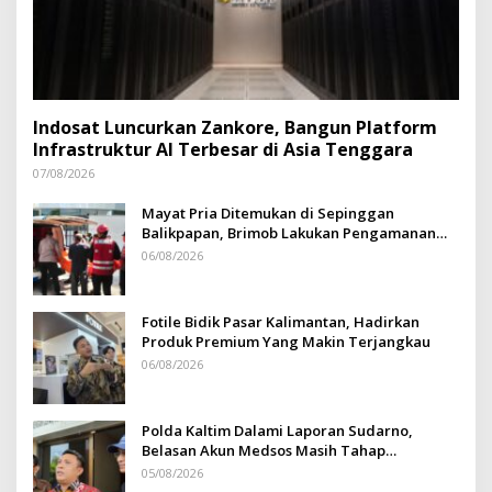
Indosat Luncurkan Zankore, Bangun Platform
Infrastruktur AI Terbesar di Asia Tenggara
07/08/2026
Mayat Pria Ditemukan di Sepinggan
Balikpapan, Brimob Lakukan Pengamanan
TKP
06/08/2026
Fotile Bidik Pasar Kalimantan, Hadirkan
Produk Premium Yang Makin Terjangkau
06/08/2026
Polda Kaltim Dalami Laporan Sudarno,
Belasan Akun Medsos Masih Tahap
Penyelidikan
05/08/2026