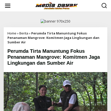
L
e
w
a
t
i
k
e
Home
»
Berita
»
Perumda Tirta Manuntung Fokus
k
Penanaman Mangrove: Komitmen Jaga Lingkungan dan
o
Sumber Air
n
Perumda Tirta Manuntung Fokus
t
e
Penanaman Mangrove: Komitmen Jaga
n
Lingkungan dan Sumber Air