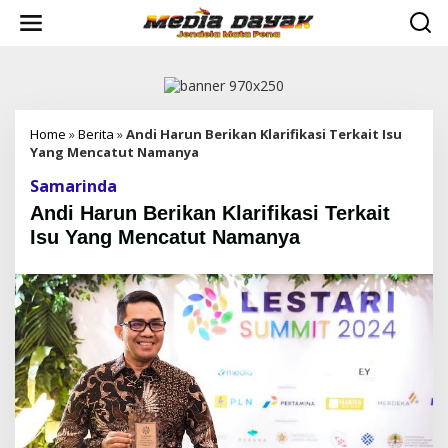
L
e
w
a
t
i
k
e
Home
»
Berita
»
Andi Harun Berikan Klarifikasi Terkait Isu
k
Yang Mencatut Namanya
o
Samarinda
n
t
Andi Harun Berikan Klarifikasi Terkait
e
Isu Yang Mencatut Namanya
n