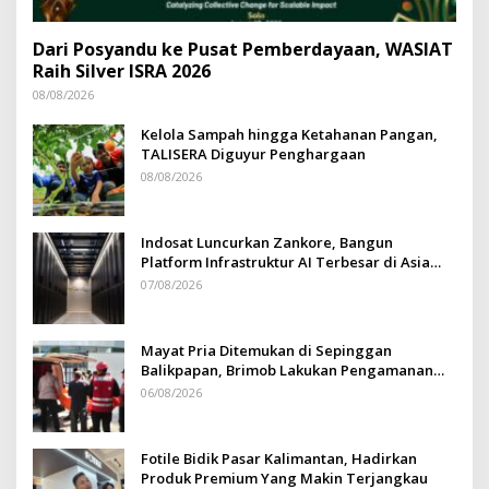
Dari Posyandu ke Pusat Pemberdayaan, WASIAT
Raih Silver ISRA 2026
08/08/2026
Kelola Sampah hingga Ketahanan Pangan,
TALISERA Diguyur Penghargaan
08/08/2026
Indosat Luncurkan Zankore, Bangun
Platform Infrastruktur AI Terbesar di Asia
Tenggara
07/08/2026
Mayat Pria Ditemukan di Sepinggan
Balikpapan, Brimob Lakukan Pengamanan
TKP
06/08/2026
Fotile Bidik Pasar Kalimantan, Hadirkan
Produk Premium Yang Makin Terjangkau