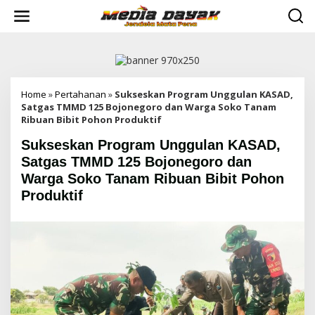
L
e
w
a
t
i
k
e
Home
»
Pertahanan
»
Sukseskan Program Unggulan KASAD,
k
Satgas TMMD 125 Bojonegoro dan Warga Soko Tanam
o
Ribuan Bibit Pohon Produktif
n
Sukseskan Program Unggulan KASAD,
t
e
Satgas TMMD 125 Bojonegoro dan
n
Warga Soko Tanam Ribuan Bibit Pohon
Produktif