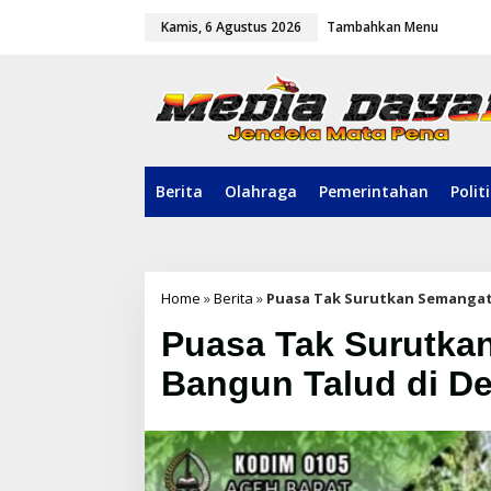
L
Kamis, 6 Agustus 2026
Tambahkan Menu
e
w
a
t
i
k
e
k
o
Berita
Olahraga
Pemerintahan
Polit
n
t
e
n
Home
»
Berita
»
Puasa Tak Surutkan Semangat
Puasa Tak Surutk
Bangun Talud di De