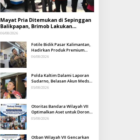
Mayat Pria Ditemukan di Sepinggan
Balikpapan, Brimob Lakukan
Pengamanan TKP
06/08/2026
Fotile Bidik Pasar Kalimantan,
Hadirkan Produk Premium
Yang Makin Terjangkau
06/08/2026
Polda Kaltim Dalami Laporan
Sudarno, Belasan Akun Medsos
Masih Tahap Penyelidikan
05/08/2026
Otoritas Bandara Wilayah VII
Optimalkan Aset untuk Dorong
Ekonomi Warga Sepinggan
05/08/2026
Otban Wilayah VII Gencarkan