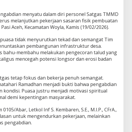
ngabdian menyatu dalam diri personel Satgas TMMD
erus melanjutkan pekerjaan sasaran fisik pembuatan
Pasi Aceh, Kecamatan Woyla, Kamis (19/02/2026).
h puasa tidak menyurutkan tekad dan semangat Tim
nuntaskan pembangunan infrastruktur desa.
gas bahu-membahu melakukan pengecoran talud yang
aligus mencegah potensi longsor dan erosi badan
atgas tetap fokus dan bekerja penuh semangat.
 matahari Ramadhan menjadi bukti bahwa pengabdian
kondisi. Puasa justru menjadi motivasi spiritual
mal demi kepentingan masyarakat.
5/Abar, Letkol Inf S. Kembaren, S.E., M.I.P., CFrA.,
asan untuk mengendurkan pekerjaan, melainkan
s pengabdian.