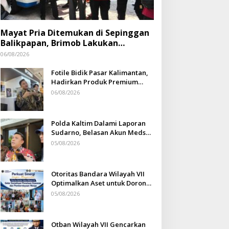
Mayat Pria Ditemukan di Sepinggan
Balikpapan, Brimob Lakukan
Pengamanan TKP
06/08/2026
Fotile Bidik Pasar Kalimantan,
Hadirkan Produk Premium
Yang Makin Terjangkau
06/08/2026
Polda Kaltim Dalami Laporan
Sudarno, Belasan Akun Medsos
Masih Tahap Penyelidikan
05/08/2026
Otoritas Bandara Wilayah VII
Optimalkan Aset untuk Dorong
Ekonomi Warga Sepinggan
05/08/2026
Otban Wilayah VII Gencarkan