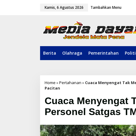
L
Kamis, 6 Agustus 2026
Tambahkan Menu
e
w
a
t
i
k
e
k
o
Berita
Olahraga
Pemerintahan
Polit
n
t
e
n
Home
»
Pertahanan
»
Cuaca Menyengat Tak Me
Pacitan
Cuaca Menyengat 
Personel Satgas T