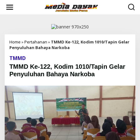
L
e
w
a
t
i
k
e
Home
»
Pertahanan
»
TMMD Ke-122, Kodim 1010/Tapin Gelar
k
Penyuluhan Bahaya Narkoba
o
TMMD
n
t
TMMD Ke-122, Kodim 1010/Tapin Gelar
e
Penyuluhan Bahaya Narkoba
n