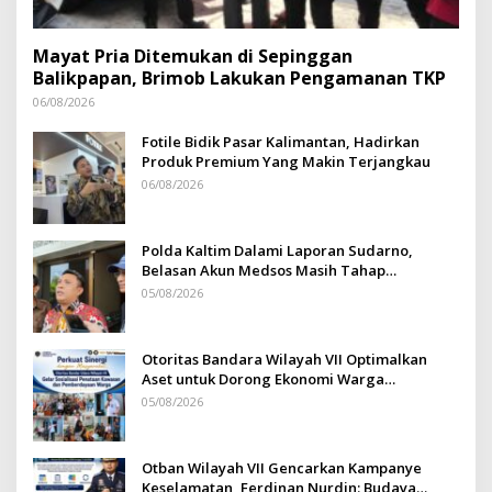
Mayat Pria Ditemukan di Sepinggan
Balikpapan, Brimob Lakukan Pengamanan TKP
06/08/2026
Fotile Bidik Pasar Kalimantan, Hadirkan
Produk Premium Yang Makin Terjangkau
06/08/2026
Polda Kaltim Dalami Laporan Sudarno,
Belasan Akun Medsos Masih Tahap
Penyelidikan
05/08/2026
Otoritas Bandara Wilayah VII Optimalkan
Aset untuk Dorong Ekonomi Warga
Sepinggan
05/08/2026
Otban Wilayah VII Gencarkan Kampanye
Keselamatan, Ferdinan Nurdin: Budaya