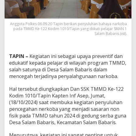
Anggota Polkes 06.09.20 Tapin berikan penyuluhan bahaya narkoba
pada TMMD Ke-122 Kodim 1010/Tapin yang diikuti pelajar SMAN 1
Salam Babaris.(ist).
TAPIN –
Kegiatan ini sebagai upaya preventif dan
edukatif kepada pelajar di wilayah program TMMD,
salah satunya di Desa Salam Babaris dalam
mencegah terjadinya penyalahgunaan narkoba.
Hal tersebut diungkapkan Dan SSK TMMD Ke-122
Kodim 1010/Tapin Kapten Inf Asep, Jumat,
(18/10/2024) saat membuka kegiatan penyuluhan
pencegahan nerkoba yang menjadi sasaran non
fisik pada TMMD tahun 2024 di gedung serba guna
Desa Salam Babaris, Kecamatan Salam Babaris.
Menurutnya, kegiatan ini sangat penting untuk