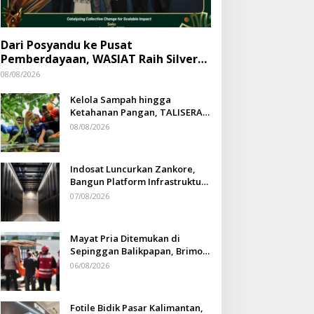
Dari Posyandu ke Pusat
Pemberdayaan, WASIAT Raih Silver
ISRA 2026
08/08/2026
Kelola Sampah hingga
Ketahanan Pangan, TALISERA
Diguyur Penghargaan
08/08/2026
Indosat Luncurkan Zankore,
Bangun Platform Infrastruktur
AI Terbesar di Asia Tenggara
07/08/2026
Mayat Pria Ditemukan di
Sepinggan Balikpapan, Brimob
Lakukan Pengamanan TKP
06/08/2026
Fotile Bidik Pasar Kalimantan,