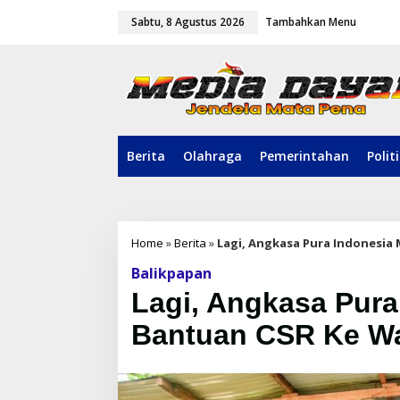
L
Sabtu, 8 Agustus 2026
Tambahkan Menu
e
w
a
t
i
k
e
k
o
Berita
Olahraga
Pemerintahan
Polit
n
t
e
n
Home
»
Berita
»
Lagi, Angkasa Pura Indonesia
Balikpapan
Lagi, Angkasa Pura
Bantuan CSR Ke Wa