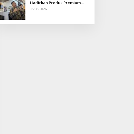
Hadirkan Produk Premium
Yang Makin Terjangkau
06/08/2026