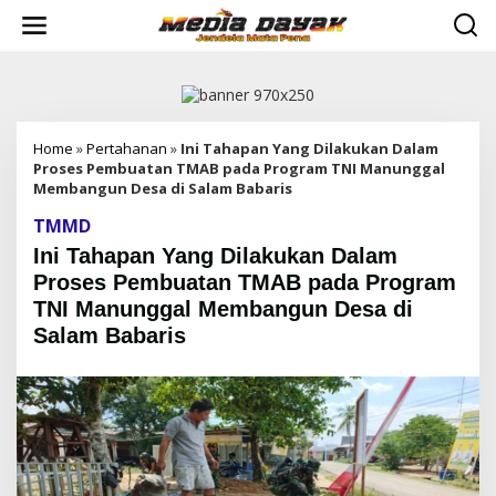
L
e
w
a
t
i
k
e
Home
»
Pertahanan
»
Ini Tahapan Yang Dilakukan Dalam
k
Proses Pembuatan TMAB pada Program TNI Manunggal
o
Membangun Desa di Salam Babaris
n
TMMD
t
e
Ini Tahapan Yang Dilakukan Dalam
n
Proses Pembuatan TMAB pada Program
TNI Manunggal Membangun Desa di
Salam Babaris