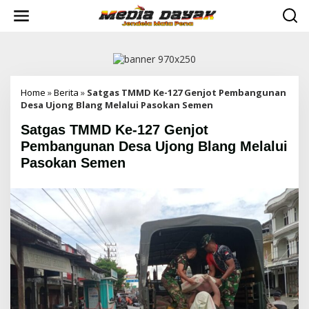
L
e
w
a
t
i
k
e
Home
»
Berita
»
Satgas TMMD Ke-127 Genjot Pembangunan
k
Desa Ujong Blang Melalui Pasokan Semen
o
Satgas TMMD Ke-127 Genjot
n
t
Pembangunan Desa Ujong Blang Melalui
e
Pasokan Semen
n