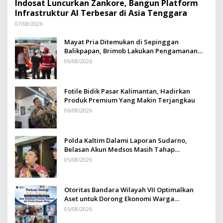
Indosat Luncurkan Zankore, Bangun Platform
Infrastruktur AI Terbesar di Asia Tenggara
07/08/2026
Mayat Pria Ditemukan di Sepinggan
Balikpapan, Brimob Lakukan Pengamanan
TKP
06/08/2026
Fotile Bidik Pasar Kalimantan, Hadirkan
Produk Premium Yang Makin Terjangkau
06/08/2026
Polda Kaltim Dalami Laporan Sudarno,
Belasan Akun Medsos Masih Tahap
Penyelidikan
05/08/2026
Otoritas Bandara Wilayah VII Optimalkan
Aset untuk Dorong Ekonomi Warga
Sepinggan
05/08/2026