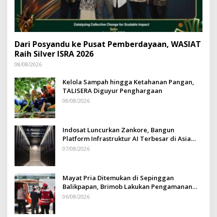
Dari Posyandu ke Pusat Pemberdayaan, WASIAT
Raih Silver ISRA 2026
08/08/2026
Kelola Sampah hingga Ketahanan Pangan,
TALISERA Diguyur Penghargaan
08/08/2026
Indosat Luncurkan Zankore, Bangun
Platform Infrastruktur AI Terbesar di Asia
Tenggara
07/08/2026
Mayat Pria Ditemukan di Sepinggan
Balikpapan, Brimob Lakukan Pengamanan
TKP
06/08/2026