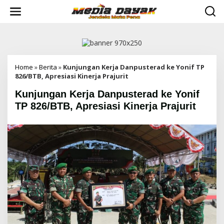
L
e
w
a
t
i
k
e
Home
»
Berita
»
Kunjungan Kerja Danpusterad ke Yonif TP
k
826/BTB, Apresiasi Kinerja Prajurit
o
Kunjungan Kerja Danpusterad ke Yonif
n
t
TP 826/BTB, Apresiasi Kinerja Prajurit
e
n