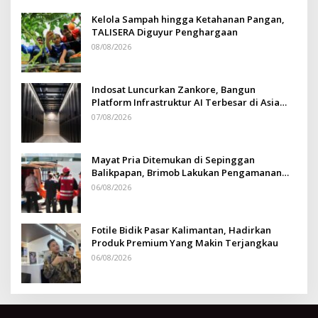
Kelola Sampah hingga Ketahanan Pangan,
TALISERA Diguyur Penghargaan
08/08/2026
Indosat Luncurkan Zankore, Bangun
Platform Infrastruktur AI Terbesar di Asia
Tenggara
07/08/2026
Mayat Pria Ditemukan di Sepinggan
Balikpapan, Brimob Lakukan Pengamanan
TKP
06/08/2026
Fotile Bidik Pasar Kalimantan, Hadirkan
Produk Premium Yang Makin Terjangkau
06/08/2026