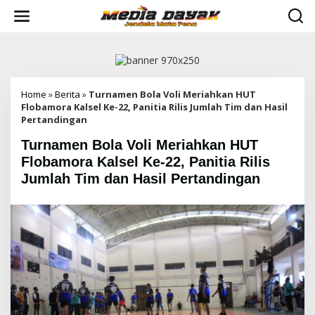
L
e
w
a
t
i
k
e
Home
»
Berita
»
Turnamen Bola Voli Meriahkan HUT
k
Flobamora Kalsel Ke-22, Panitia Rilis Jumlah Tim dan Hasil
o
Pertandingan
n
Turnamen Bola Voli Meriahkan HUT
t
e
Flobamora Kalsel Ke-22, Panitia Rilis
n
Jumlah Tim dan Hasil Pertandingan