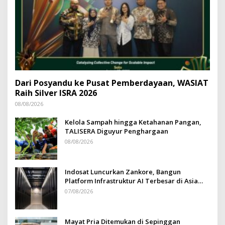
Dari Posyandu ke Pusat Pemberdayaan, WASIAT
Raih Silver ISRA 2026
08/08/2026
Kelola Sampah hingga Ketahanan Pangan,
TALISERA Diguyur Penghargaan
08/08/2026
Indosat Luncurkan Zankore, Bangun
Platform Infrastruktur AI Terbesar di Asia
Tenggara
07/08/2026
Mayat Pria Ditemukan di Sepinggan