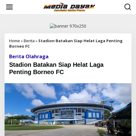
L
e
w
a
t
i
k
e
Home
»
Berita
»
Stadion Batakan Siap Helat Laga Penting
k
Borneo FC
o
Berita Olahraga
n
t
Stadion Batakan Siap Helat Laga
e
Penting Borneo FC
n