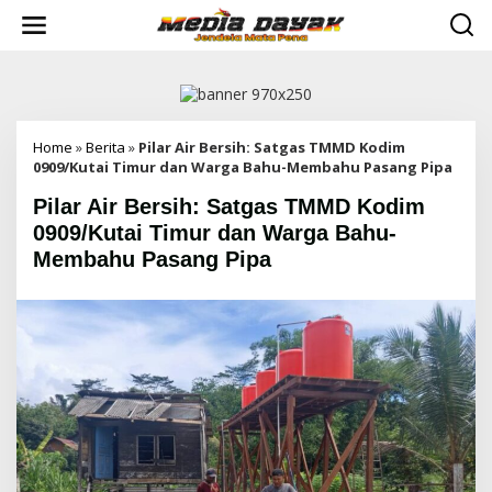
L
e
w
a
t
i
k
e
Home
»
Berita
»
Pilar Air Bersih: Satgas TMMD Kodim
k
0909/Kutai Timur dan Warga Bahu-Membahu Pasang Pipa
o
Pilar Air Bersih: Satgas TMMD Kodim
n
t
0909/Kutai Timur dan Warga Bahu-
e
Membahu Pasang Pipa
n