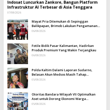
Indosat Luncurkan Zankore, Bangun Platform
Infrastruktur AI Terbesar di Asia Tenggara
07/08/2026
Mayat Pria Ditemukan di Sepinggan
Balikpapan, Brimob Lakukan Pengamanan
TKP
06/08/2026
Fotile Bidik Pasar Kalimantan, Hadirkan
Produk Premium Yang Makin Terjangkau
06/08/2026
Polda Kaltim Dalami Laporan Sudarno,
Belasan Akun Medsos Masih Tahap
Penyelidikan
05/08/2026
Otoritas Bandara Wilayah VII Optimalkan
Aset untuk Dorong Ekonomi Warga
Sepinggan
05/08/2026