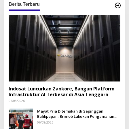
Berita Terbaru
Indosat Luncurkan Zankore, Bangun Platform
Infrastruktur AI Terbesar di Asia Tenggara
07/08/2026
Mayat Pria Ditemukan di Sepinggan
Balikpapan, Brimob Lakukan Pengamanan
TKP
06/08/2026