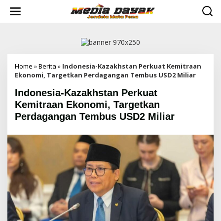
L
e
w
a
t
i
k
e
Home
»
Berita
»
Indonesia-Kazakhstan Perkuat Kemitraan
k
Ekonomi, Targetkan Perdagangan Tembus USD2 Miliar
o
Indonesia-Kazakhstan Perkuat
n
t
Kemitraan Ekonomi, Targetkan
e
Perdagangan Tembus USD2 Miliar
n