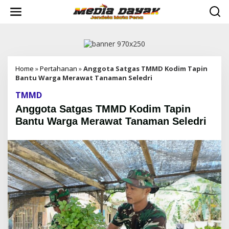
L
e
w
a
t
i
k
e
Home
»
Pertahanan
»
Anggota Satgas TMMD Kodim Tapin
k
Bantu Warga Merawat Tanaman Seledri
o
TMMD
n
t
Anggota Satgas TMMD Kodim Tapin
e
Bantu Warga Merawat Tanaman Seledri
n