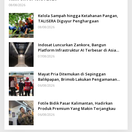
08/08/2026
Kelola Sampah hingga Ketahanan Pangan,
TALISERA Diguyur Penghargaan
08/08/2026
Indosat Luncurkan Zankore, Bangun
Platform Infrastruktur AI Terbesar di Asia
Tenggara
07/08/2026
Mayat Pria Ditemukan di Sepinggan
Balikpapan, Brimob Lakukan Pengamanan
TKP
06/08/2026
Fotile Bidik Pasar Kalimantan, Hadirkan
Produk Premium Yang Makin Terjangkau
06/08/2026